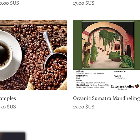
rix
Prix
0,00 $US
17,00 $US
Aperçu rapide
Aperçu rapide
amples
Organic Sumatra Mandheling
rix
Prix
,50 $US
17,00 $US