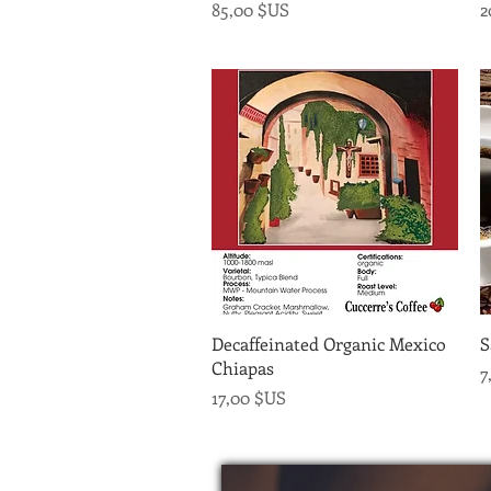
Prix
P
85,00 $US
2
Aperçu rapide
Decaffeinated Organic Mexico
S
Chiapas
P
7
Prix
17,00 $US