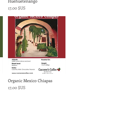
Huehuetenango
Prix
17,00 $US
Aperçu rapide
Organic Mexico Chiapas
Prix
17,00 $US